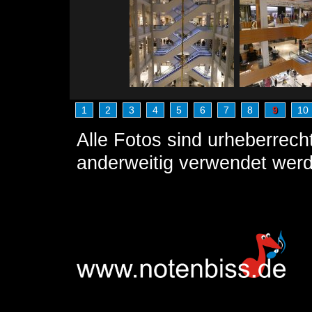
1
2
3
4
5
6
7
8
9
10
Alle Fotos sind urheberrech
anderweitig verwendet wer