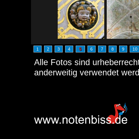
1
2
3
4
5
6
7
8
9
10
Alle Fotos sind urheberrech
anderweitig verwendet wer