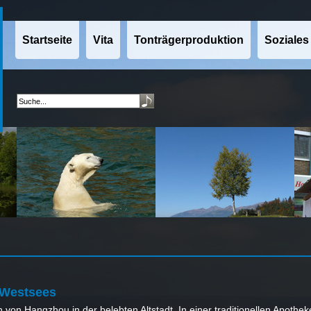
Startseite
Vita
Tonträgerproduktion
Soziales
 Westsees
 von Hangzhou in der belebten Altstadt. In einer traditionellen Apotheke