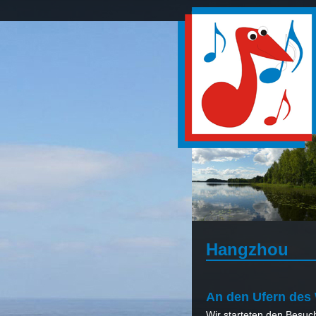
Hangzhou
An den Ufern des
Wir starteten den Besuch