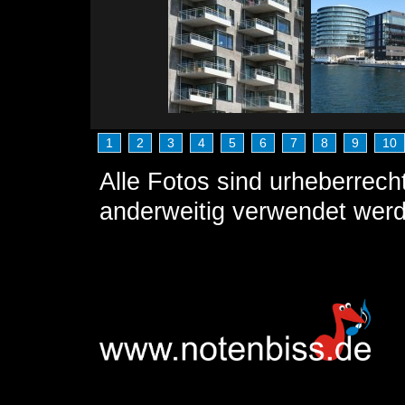
1
2
3
4
5
6
7
8
9
10
Alle Fotos sind urheberrech
anderweitig verwendet wer