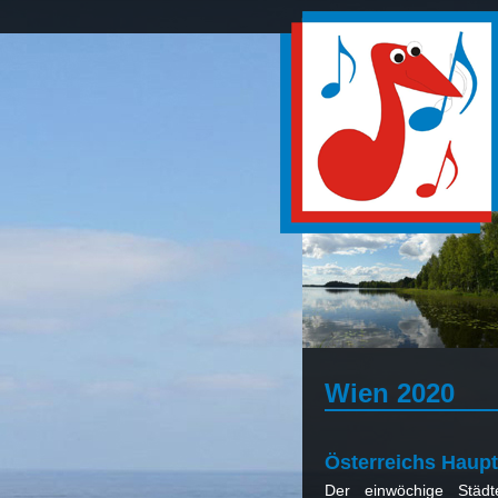
Wien 2020
Österreichs Haup
Der einwöchige Städ