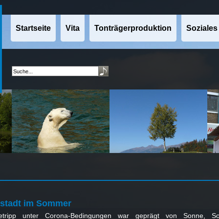
Startseite
Vita
Tonträgerproduktion
Soziales
tstadt im Sommer
tetripp unter Corona-Bedingungen war geprägt von Sonne, So